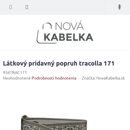
Prejsť
Nákupný
na
obsah
košík
Látkový prídavný popruh tracolla 171
956TRAC171
Priemerné
Neohodnotené
Podrobnosti hodnotenia
Značka:
NovaKabelka.sk
hodnotenie
produktu
je
0,0
z
5
hviezdičiek.