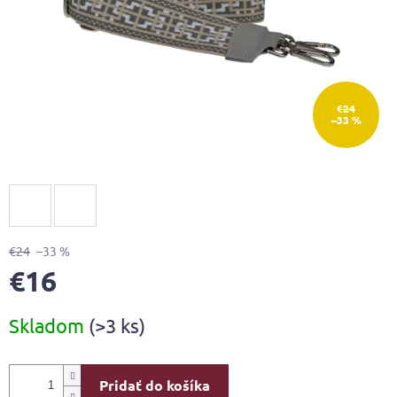
€24
–33 %
€24
–33 %
€16
Jednotková
Skladom
(>3 ks)
cena:
Pridať do košíka