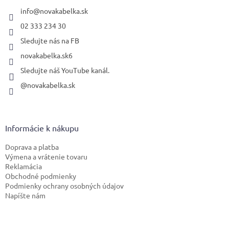
t
i
info
@
novakabelka.sk
e
02 333 234 30
Sledujte nás na FB
novakabelka.sk6
Sledujte náš YouTube kanál.
@novakabelka.sk
Informácie k nákupu
Doprava a platba
Výmena a vrátenie tovaru
Reklamácia
Obchodné podmienky
Podmienky ochrany osobných údajov
Napíšte nám