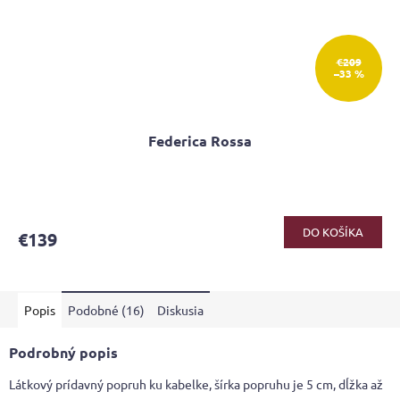
€209
–33 %
Federica Rossa
Priemerné
hodnotenie
produktu
DO KOŠÍKA
€139
je
4,6
z
5
Popis
Podobné (16)
Diskusia
hviezdičiek.
Podrobný popis
Látkový prídavný popruh ku kabelke, šírka popruhu je 5 cm, dĺžka až