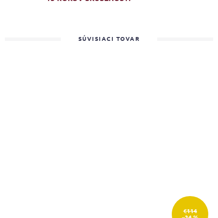
SÚVISIACI TOVAR
€114
–34 %