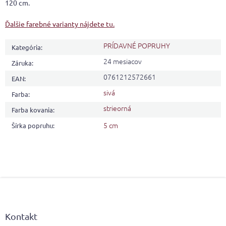
120 cm.
Ďalšie farebné varianty nájdete tu.
PRÍDAVNÉ POPRUHY
Kategória
:
24 mesiacov
Záruka
:
0761212572661
EAN
:
sivá
Farba
:
strieorná
Farba kovania
:
5 cm
Šírka popruhu
:
Z
á
p
ä
Kontakt