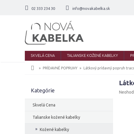
Prejsť
na
02 333 234 30
info@novakabelka.sk
obsah
SKVELÁ CENA
TALIANSKE KOŽENÉ KABELKY
P
Domov
PRÍDAVNÉ POPRUHY
Látkový prídavný popruh trac
Látk
B
Kategórie
Preskočiť
o
Priemer
Neohod
kategórie
č
hodnote
produkt
n
Skvelá Cena
je
ý
0,0
p
Talianske kožené kabelky
z
a
5
Kožené kabelky
n
hviezdič