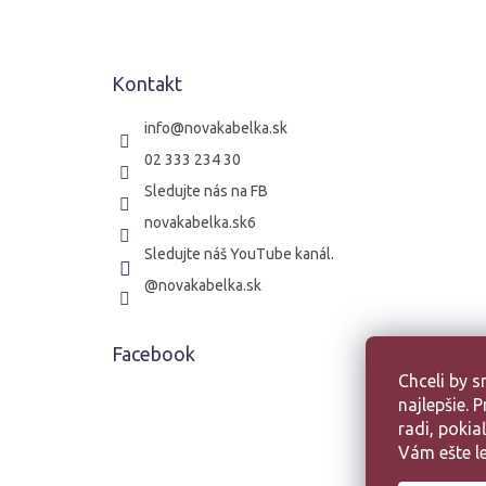
p
ä
t
Kontakt
i
e
info
@
novakabelka.sk
02 333 234 30
Sledujte nás na FB
novakabelka.sk6
Sledujte náš YouTube kanál.
@novakabelka.sk
Facebook
Chceli by 
najlepšie.
radi, poki
Vám ešte le