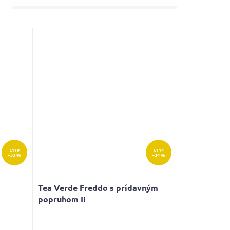
€119
€114
–33 %
–34 %
Tea Verde Freddo s prídavným
popruhom II