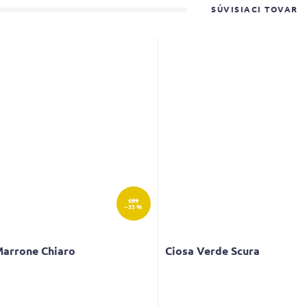
SÚVISIACI TOVAR
€89
–33 %
Marrone Chiaro
Ciosa Verde Scura
erné
Priemerné
tenie
hodnotenie