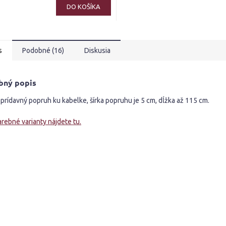
ktu
DO KOŠÍKA
s
Podobné (16)
Diskusia
ičiek.
bný popis
prídavný popruh ku kabelke, šírka popruhu je 5 cm, dĺžka až 115 cm.
arebné varianty nájdete tu.