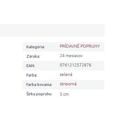
PRÍDAVNÉ POPRUHY
Kategória
:
24 mesiacov
Záruka
:
0761212572876
EAN
:
zelená
Farba
:
strieorná
Farba kovania
:
5 cm
Šírka popruhu
: