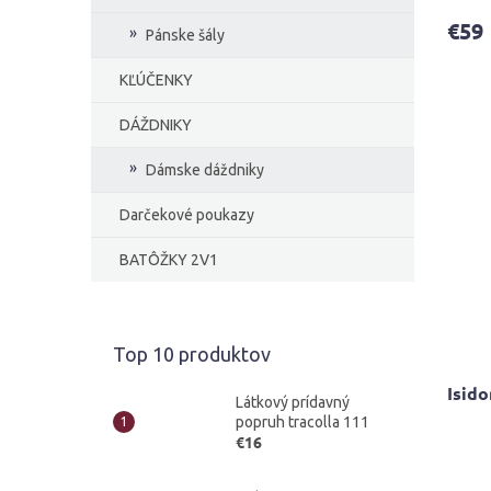
produ
€59
je
Pánske šály
4,1
z
KĽÚČENKY
5
hviezd
DÁŽDNIKY
Dámske dáždniky
Darčekové poukazy
BATÔŽKY 2V1
Top 10 produktov
Isido
Látkový prídavný
popruh tracolla 111
€16
Priem
hodno