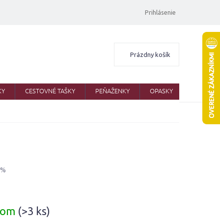
Prihlásenie
Nákupný
Prázdny košík
košík
KY
CESTOVNÉ TAŠKY
PEŇAŽENKY
OPASKY
ŠATKY
 %
ová
dom
(>3 ks)