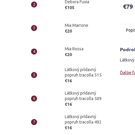
Debora Fuxia
produ
€79
€105
je
4,8
z
5
Mia Marrone
Popi
€20
hviezd
Podro
Mia Rossa
€20
Látkový 
Látkový prídavný
Ďalšie f
popruh tracolla 515
€16
Látkový prídavný
popruh tracolla 509
€16
Látkový prídavný
popruh tracolla 492
€16