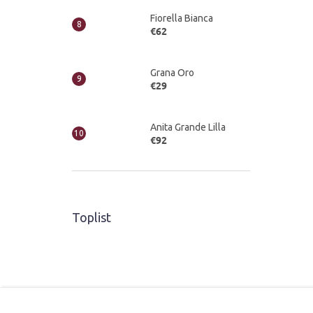
Fiorella Bianca
€62
Grana Oro
€29
Anita Grande Lilla
€92
Toplist
Z
á