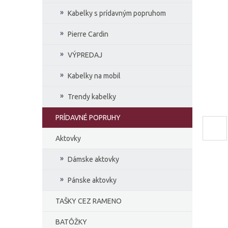
e
Kabelky s prídavným popruhom
l
Pierre Cardin
VÝPREDAJ
Kabelky na mobil
Trendy kabelky
PRÍDAVNÉ POPRUHY
Aktovky
Dámske aktovky
Pánske aktovky
TAŠKY CEZ RAMENO
BATÔŽKY