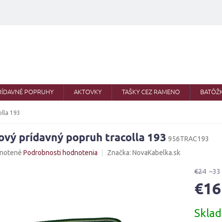
RÍDAVNÉ POPRUHY
AKTOVKY
TAŠKY CEZ RAMENO
BATÔŽ
olla 193
ový prídavný popruh tracolla 193
956TRAC193
né
notené
Podrobnosti hodnotenia
Značka:
NovaKabelka.sk
nie
u
€24
–33
€16
Jednotk
Skla
cena:
iek.