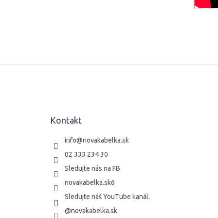
Z
á
p
ä
t
Kontakt
i
e
info
@
novakabelka.sk
02 333 234 30
Sledujte nás na FB
novakabelka.sk6
Sledujte náš YouTube kanál.
@novakabelka.sk