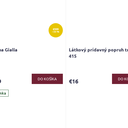
€328
–33 %
a Gialla
Látkový prídavný popruh t
415
erné
tenie
ktu
DO KOŠÍKA
DO K
9
€16
nka
ičiek.