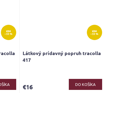
€24
€24
–33 %
–33 %
racolla
Látkový prídavný popruh tracolla
417
OŠÍKA
DO KOŠÍKA
€16