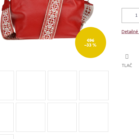
Detailné
€96
–33 %
TLAČ