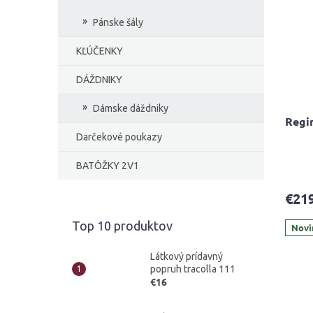
Pánske šály
KĽÚČENKY
DÁŽDNIKY
Dámske dáždniky
Regin
Darčekové poukazy
Priem
BATÔŽKY 2V1
hodno
produ
€21
je
4,3
Top 10 produktov
Novi
z
5
hviezd
Látkový prídavný
popruh tracolla 111
€16