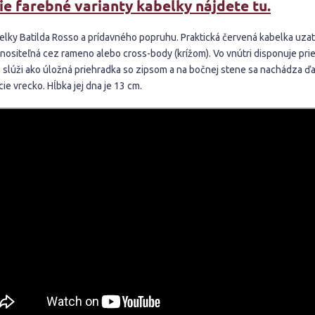
ie farebné varianty kabelky nájdete tu.
elky Batilda Rosso a prídavného popruhu. Praktická červená kabelka uza
 nositeľná cez rameno alebo cross-body (krížom). Vo vnútri disponuje pri
 slúži ako úložná priehradka so zipsom a na bočnej stene sa nachádza ďa
ie vrecko. Hĺbka jej dna je 13 cm.