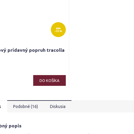
€24
–33 %
vý prídavný popruh tracolla
DO KOŠÍKA
s
Podobné (16)
Diskusia
bný popis