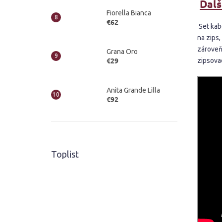
Ďalš
Fiorella Bianca
€62
Set kab
na zips,
zároveň
Grana Oro
€29
zipsovac
Anita Grande Lilla
€92
Toplist