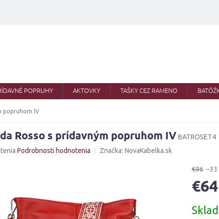
RÍDAVNÉ POPRUHY
AKTOVKY
TAŠKY CEZ RAMENO
BATÔŽ
ým popruhom IV
lda Rosso s prídavným popruhom IV
BATROSET4
né
tenia
Podrobnosti hodnotenia
Značka:
NovaKabelka.sk
nie
u
€96
–33
€64
Jednotk
Skla
cena:
iek.