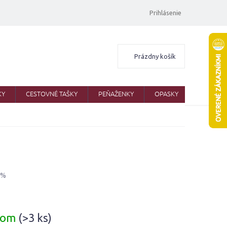
Prihlásenie
Nákupný
Prázdny košík
košík
KY
CESTOVNÉ TAŠKY
PEŇAŽENKY
OPASKY
ŠATKY
 %
ová
dom
(>3 ks)