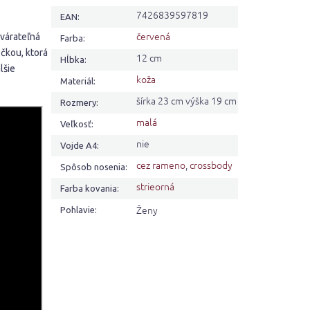
7426839597819
EAN
:
červená
tvárateľná
Farba
:
ečkou, ktorá
12 cm
Hĺbka
:
lšie
koža
Materiál
:
šírka 23 cm výška 19 cm
Rozmery
:
malá
Veľkosť
:
nie
Vojde A4
:
cez rameno
,
crossbody
Spôsob nosenia
:
strieorná
Farba kovania
:
Ženy
Pohlavie
: