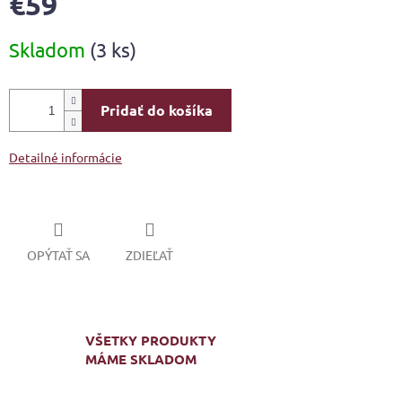
€59
Jednotková
Skladom
(3 ks)
cena:
Pridať do košíka
Detailné informácie
OPÝTAŤ SA
ZDIEĽAŤ
VŠETKY PRODUKTY
MÁME SKLADOM