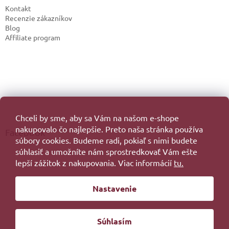
Kontakt
Recenzie zákazníkov
Blog
Affiliate program
Chceli by sme, aby sa Vám na našom e-shope
nakupovalo čo najlepšie. Preto naša stránka používa
Facebook
súbory cookies. Budeme radi, pokiaľ s nimi budete
súhlasiť a umožníte nám sprostredkovať Vám ešte
lepší zážitok z nakupovania. Viac informácií
tu.
Vytvoril Shoptet
Nastavenie
Copyright 2026
. Všetky práva vyhradené.
Súhlasím
Redesign by
Filipesmedia 🧡