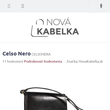
Prejsť
Nákupný
na
obsah
košík
Celso Nero
CELSONERA
Priemerné
11 hodnotení
Podrobnosti hodnotenia
Značka:
NovaKabelka.sk
hodnotenie
produktu
je
4,5
z
5
hviezdičiek.