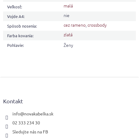
malá
Veľkosť
:
nie
Vojde A4
:
cez rameno
,
crossbody
Spôsob nosenia
:
zlatá
Farba kovania
:
Ženy
Pohlavie
:
Z
á
p
ä
Kontakt
t
i
info
@
novakabelka.sk
e
02 333 234 30
Sledujte nás na FB