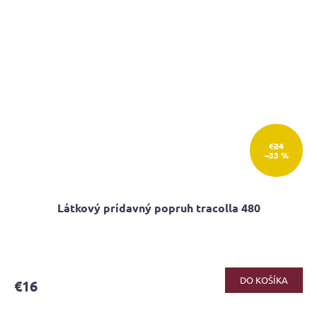
€24
–33 %
Látkový prídavný popruh tracolla 480
Priemerné
hodnotenie
produktu
DO KOŠÍKA
€16
je
5,0
z