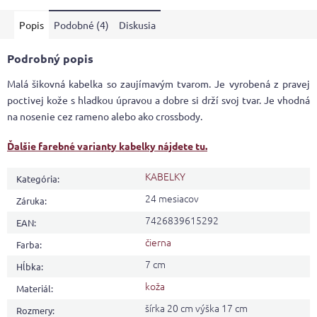
5
Popis
Podobné (4)
Diskusia
hviezdičiek.
Podrobný popis
Malá šikovná kabelka so zaujímavým tvarom. Je vyrobená z pravej
poctivej kože s hladkou úpravou a dobre si drží svoj tvar. Je vhodná
na nosenie cez rameno alebo ako crossbody.
Ďalšie farebné varianty kabelky nájdete tu.
KABELKY
Kategória
:
24 mesiacov
Záruka
:
7426839615292
EAN
:
čierna
Farba
:
7 cm
Hĺbka
:
koža
Materiál
:
šírka 20 cm výška 17 cm
Rozmery
: