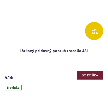
€24
–33 %
Látkový prídavný popruh tracolla 481
DO KOŠÍKA
€16
Novinka