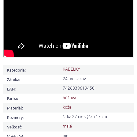
KABELKY
Kategória
:
24 mesiacov
Záruka
:
7426839619450
EAN
:
béžová
Farba
:
koža
Materiál
:
šírka 27 cm výška 17 cm
Rozmery
:
malá
Veľkosť
:
nie
Vojde A4
: