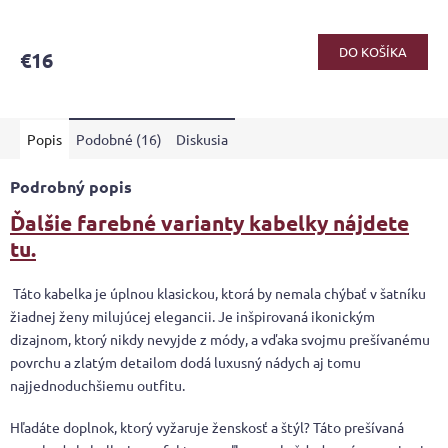
DO KOŠÍKA
€16
Popis
Podobné (16)
Diskusia
Podrobný popis
Ďalšie farebné varianty kabelky nájdete
tu.
Táto kabelka je úplnou klasickou, ktorá by nemala chýbať v šatníku
žiadnej ženy milujúcej elegancii. Je inšpirovaná ikonickým
dizajnom, ktorý nikdy nevyjde z módy, a vďaka svojmu prešívanému
povrchu a zlatým detailom dodá luxusný nádych aj tomu
najjednoduchšiemu outfitu.
Hľadáte doplnok, ktorý vyžaruje ženskosť a štýl? Táto prešívaná