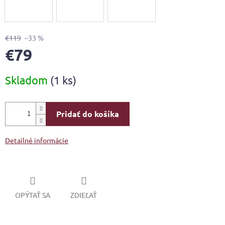
€119
–33 %
€79
Jednotková
Skladom
(1 ks)
cena:
Pridať do košíka
Detailné informácie
OPÝTAŤ SA
ZDIEĽAŤ