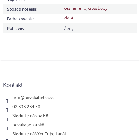
cez rameno
,
crossbody
Spôsob nosenia
:
zlatá
Farba kovania
:
Ženy
Pohlavie
:
Z
á
p
ä
Kontakt
t
i
info
@
novakabelka.sk
e
02 333 234 30
Sledujte nás na FB
novakabelka.sk6
Sledujte náš YouTube kanál.