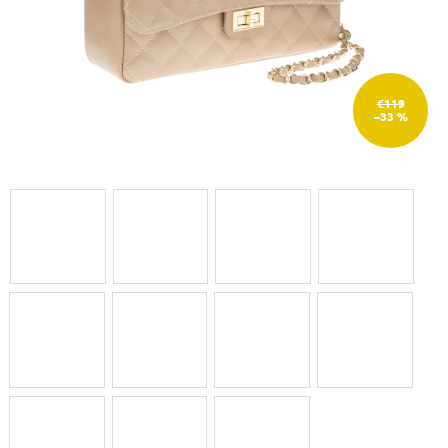
€119
–33 %