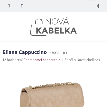
Prejsť
Nákupný
na
obsah
košík
Eliana Cappuccino
4630CAPUCI
Priemerné
12 hodnotení
Podrobnosti hodnotenia
Značka:
NovaKabelka.sk
hodnotenie
produktu
je
4,0
z
5
hviezdičiek.