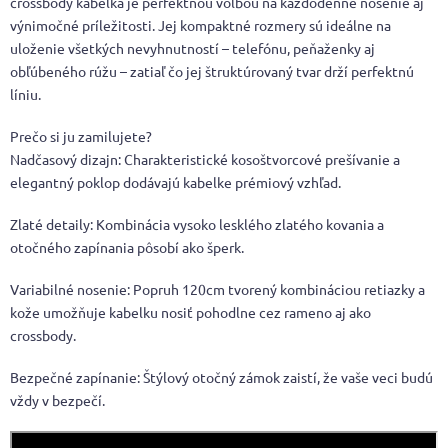
crossbody kabelka je perfektnou voľbou na každodenné nosenie aj
výnimočné príležitosti. Jej kompaktné rozmery sú ideálne na
uloženie všetkých nevyhnutností – telefónu, peňaženky aj
obľúbeného rúžu – zatiaľ čo jej štruktúrovaný tvar drží perfektnú
líniu.
Prečo si ju zamilujete?
Nadčasový dizajn: Charakteristické kosoštvorcové prešívanie a
elegantný poklop dodávajú kabelke prémiový vzhľad.
Zlaté detaily: Kombinácia vysoko lesklého zlatého kovania a
otočného zapínania pôsobí ako šperk.
Variabilné nosenie: Popruh 120cm tvorený kombináciou retiazky a
kože umožňuje kabelku nosiť pohodlne cez rameno aj ako
crossbody.
Bezpečné zapínanie: Štýlový otočný zámok zaistí, že vaše veci budú
vždy v bezpečí.