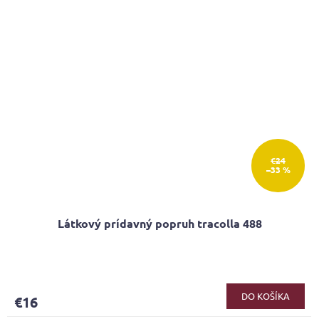
€24
–33 %
Látkový prídavný popruh tracolla 488
DO KOŠÍKA
€16