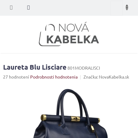
Prejsť
Nákupný
na
obsah
košík
Laureta Blu Lisciare
801MODRALISCI
Priemerné
27 hodnotení
Podrobnosti hodnotenia
Značka:
NovaKabelka.sk
hodnotenie
produktu
je
4,2
z
5
hviezdičiek.