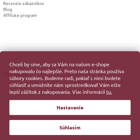
Recenzie zákazníkov
Blog
Affiliate program
Chceli by sme, aby sa Vám na našom e-shope
nakupovalo čo najlepšie. Preto naša stránka používa
Facebook
súbory cookies. Budeme radi, pokiaľ s nimi budete
súhlasiť a umožníte nám sprostredkovať Vám ešte
lepší zážitok z nakupovania. Viac informácií
tu.
Vytvoril Shoptet
Nastavenie
Copyright 2026
. Všetky práva vyhradené.
Súhlasím
Redesign by
Filipesmedia 🧡