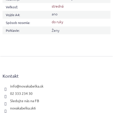
stredná
Veľkosť
:
ano
Vojde A4
:
do ruky
Spôsob nosenia
:
Ženy
Pohlavie
:
Z
á
p
ä
Kontakt
t
i
info
@
novakabelka.sk
e
02 333 234 30
Sledujte nás na FB
novakabelka.sk6