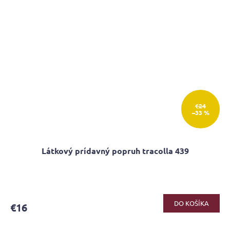
€24
–33 %
Látkový prídavný popruh tracolla 439
DO KOŠÍKA
€16