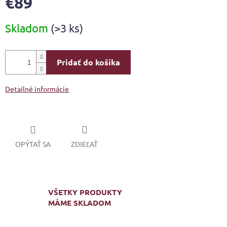
€89
Jednotková
Skladom
(>3 ks)
cena:
Pridať do košíka
Detailné informácie
OPÝTAŤ SA
ZDIEĽAŤ
VŠETKY PRODUKTY
MÁME SKLADOM