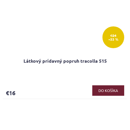
€24
–33 %
Látkový prídavný popruh tracolla 515
Priemerné
hodnotenie
produktu
DO KOŠÍKA
€16
je
5,0
z
5
hviezdičiek.