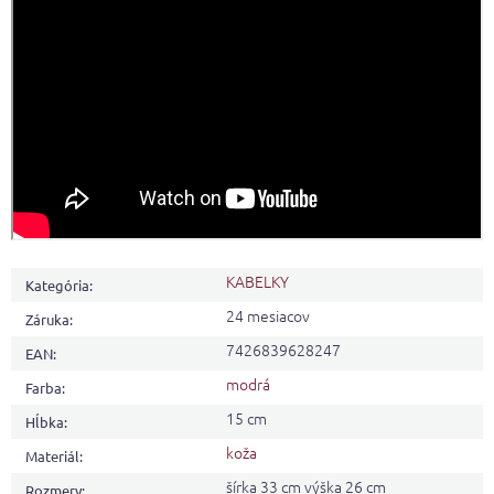
KABELKY
Kategória
:
24 mesiacov
Záruka
:
7426839628247
EAN
:
modrá
Farba
:
15 cm
Hĺbka
:
koža
Materiál
:
šírka 33 cm výška 26 cm
Rozmery
: