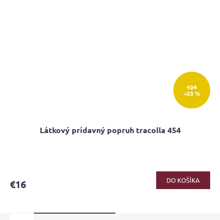
€24
–33 %
Látkový prídavný popruh tracolla 454
DO KOŠÍKA
€16