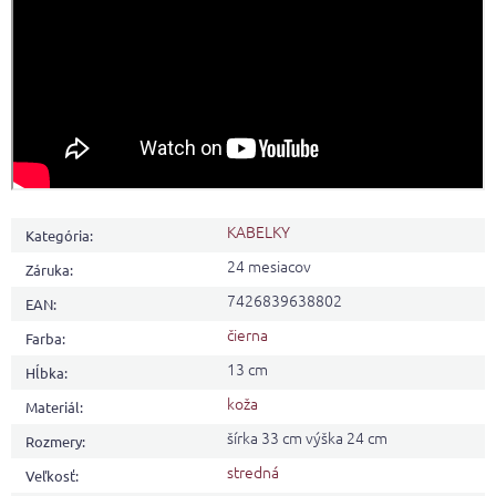
KABELKY
Kategória
:
24 mesiacov
Záruka
:
7426839638802
EAN
:
čierna
Farba
:
13 cm
Hĺbka
:
koža
Materiál
:
šírka 33 cm výška 24 cm
Rozmery
:
stredná
Veľkosť
: