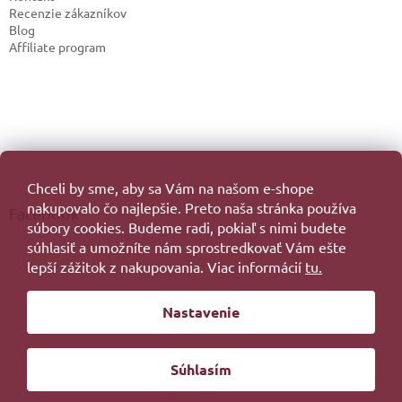
Recenzie zákazníkov
Blog
Affiliate program
Chceli by sme, aby sa Vám na našom e-shope
nakupovalo čo najlepšie. Preto naša stránka používa
Facebook
súbory cookies. Budeme radi, pokiaľ s nimi budete
súhlasiť a umožníte nám sprostredkovať Vám ešte
lepší zážitok z nakupovania. Viac informácií
tu.
Vytvoril Shoptet
Nastavenie
Copyright 2026
. Všetky práva vyhradené.
Súhlasím
Redesign by
Filipesmedia 🧡