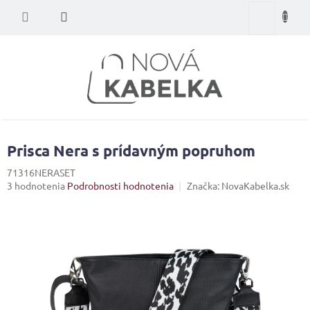
Prejsť
Nákupný
na
obsah
košík
Prisca Nera s prídavným popruhom
71316NERASET
Priemerné
3 hodnotenia
Podrobnosti hodnotenia
Značka:
NovaKabelka.sk
hodnotenie
produktu
je
4,7
z
5
hviezdičiek.