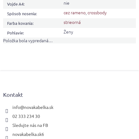
nie
Vojde A4
:
cez rameno
,
crossbody
Spôsob nosenia
:
strieorná
Farba kovania
:
Ženy
Pohlavie
:
Položka bola vypredaná…
Z
á
p
ä
Kontakt
t
i
info
@
novakabelka.sk
e
02 333 234 30
Sledujte nás na FB
novakabelka.sk6