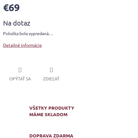
€69
Jednotková
Na dotaz
cena:
Položka bola vypredaná…
Detailné informácie
OPÝTAŤ SA
ZDIEĽAŤ
VŠETKY PRODUKTY
MÁME SKLADOM
DOPRAVA ZDARMA