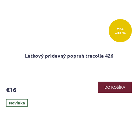
€24
–33 %
Látkový prídavný popruh tracolla 426
DO KOŠÍKA
€16
Novinka