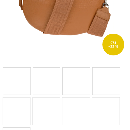
€78
–33 %