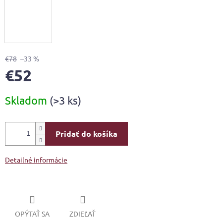
€78
–33 %
€52
Jednotková
Skladom
(>3 ks)
cena:
Pridať do košíka
Detailné informácie
OPÝTAŤ SA
ZDIEĽAŤ