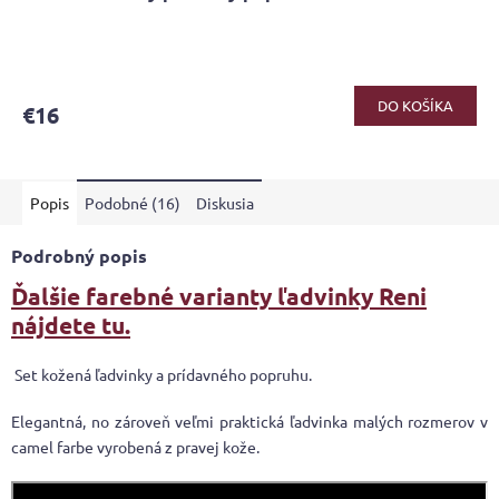
Priemerné
hodnotenie
produktu
DO KOŠÍKA
€16
je
5,0
z
5
Popis
Podobné (16)
Diskusia
hviezdičiek.
Podrobný popis
Ďalšie farebné varianty ľadvinky Reni
nájdete tu.
Set kožená ľadvinky a prídavného popruhu.
Elegantná, no zároveň veľmi praktická ľadvinka malých rozmerov v
camel farbe vyrobená z pravej kože.