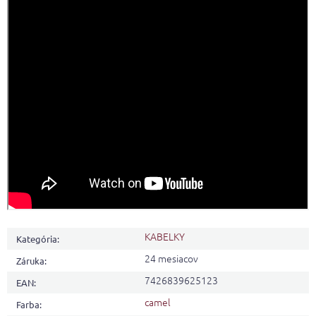
KABELKY
Kategória
:
24 mesiacov
Záruka
:
7426839625123
EAN
:
camel
Farba
: