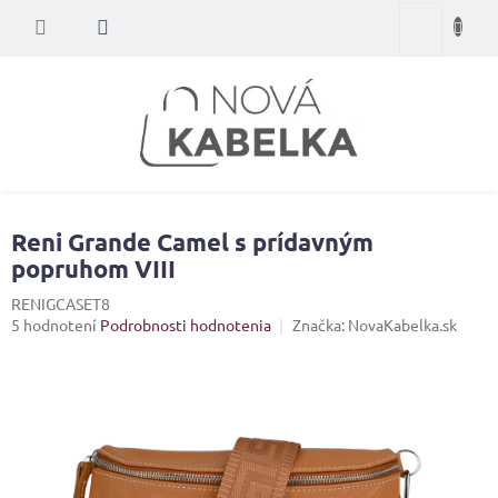
Prejsť
Nákupný
na
obsah
košík
Reni Grande Camel s prídavným
popruhom VIII
RENIGCASET8
Priemerné
5 hodnotení
Podrobnosti hodnotenia
Značka:
NovaKabelka.sk
hodnotenie
produktu
je
5,0
z
5
hviezdičiek.