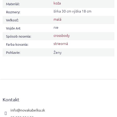
koža
Materiál
:
šírka 30 cm výška 18 cm
Rozmery
:
malá
Veľkosť
:
nie
Vojde A4
:
crossbody
Spôsob nosenia
:
strieorná
Farba kovania
:
Ženy
Pohlavie
:
Z
á
p
ä
Kontakt
t
i
info
@
novakabelka.sk
e