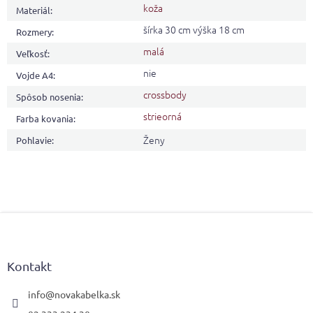
koža
Materiál
:
šírka 30 cm výška 18 cm
Rozmery
:
malá
Veľkosť
:
nie
Vojde A4
:
crossbody
Spôsob nosenia
:
strieorná
Farba kovania
:
Ženy
Pohlavie
:
Z
á
p
ä
Kontakt
t
i
info
@
novakabelka.sk
e