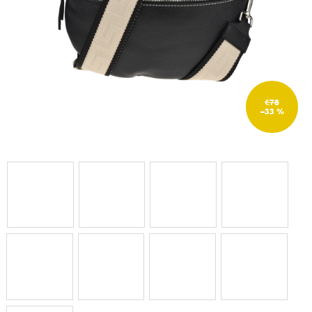
€78
–33 %