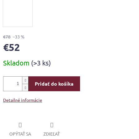
€78
–33 %
€52
Jednotková
Skladom
(>3 ks)
cena:
Pridať do košíka
Detailné informácie
OPÝTAŤ SA
ZDIEĽAŤ