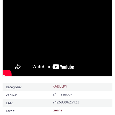
KABELKY
Kategória
:
24 mesiacov
Záruka
:
7426839625123
EAN
:
čierna
Farba
: