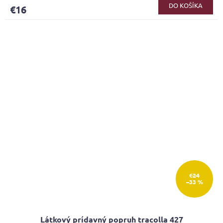
DO KOŠÍKA
€16
€24
–33 %
Látkový prídavný popruh tracolla 427