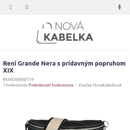
Prejsť
Nákupný
na
obsah
košík
Reni Grande Nera s prídavným popruhom
XIX
RENIGNERSET19
Priemerné
1 hodnotenie
Podrobnosti hodnotenia
Značka:
NovaKabelka.sk
hodnotenie
produktu
je
5,0
z
5
hviezdičiek.