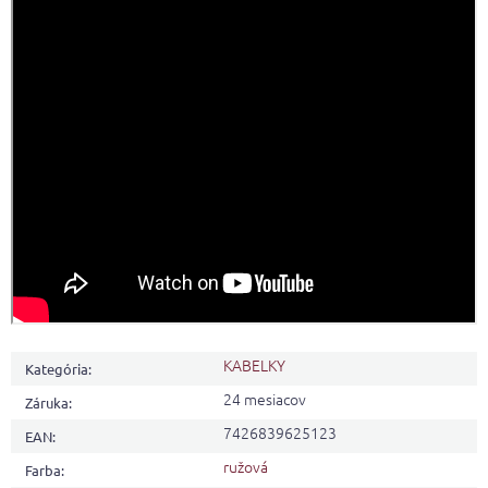
KABELKY
Kategória
:
24 mesiacov
Záruka
:
7426839625123
EAN
:
ružová
Farba
: