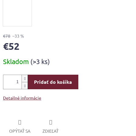
€78
–33 %
€52
Jednotková
Skladom
(>3 ks)
cena:
Pridať do košíka
Detailné informácie
OPÝTAŤ SA
ZDIEĽAŤ