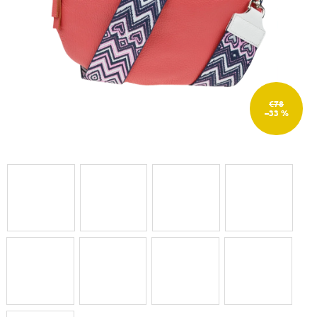
€78
–33 %