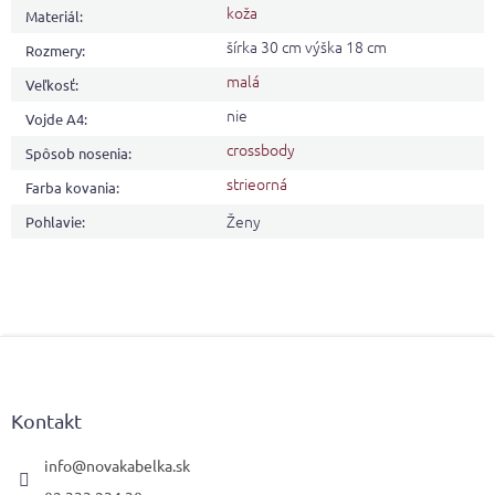
koža
Materiál
:
šírka 30 cm výška 18 cm
Rozmery
:
malá
Veľkosť
:
nie
Vojde A4
:
crossbody
Spôsob nosenia
:
strieorná
Farba kovania
:
Ženy
Pohlavie
:
Z
á
p
ä
Kontakt
t
i
info
@
novakabelka.sk
e