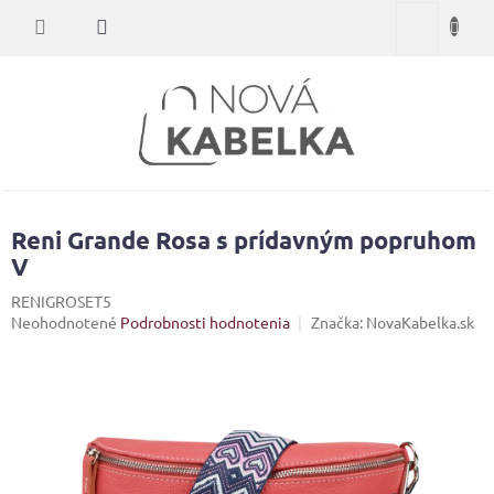
Prejsť
Nákupný
na
obsah
košík
Reni Grande Rosa s prídavným popruhom
V
RENIGROSET5
Priemerné
Neohodnotené
Podrobnosti hodnotenia
Značka:
NovaKabelka.sk
hodnotenie
produktu
je
0,0
z
5
hviezdičiek.