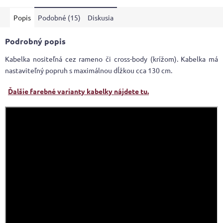
Popis
Podobné (15)
Diskusia
Podrobný popis
Kabelka nositeľná cez rameno či cross-body (krížom). Kabelka má
nastaviteľný popruh s maximálnou dĺžkou cca 130 cm.
Ďalšie farebné varianty kabelky nájdete tu.