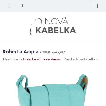
Prejsť
Nákupný
na
obsah
košík
Roberta Acqua
ROBERTAACQUA
Priemerné
1 hodnotenie
Podrobnosti hodnotenia
Značka:
NovaKabelka.sk
hodnotenie
produktu
je
5,0
z
5
hviezdičiek.