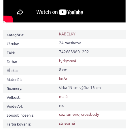
KABELKY
Kategória
:
24 mesiacov
Záruka
:
7426839601202
EAN
:
tyrkysová
Farba
:
8 cm
Hĺbka
:
koža
Materiál
:
šírka 19 cm výška 16 cm
Rozmery
:
malá
Veľkosť
:
nie
Vojde A4
:
cez rameno
,
crossbody
Spôsob nosenia
:
strieorná
Farba kovania
: