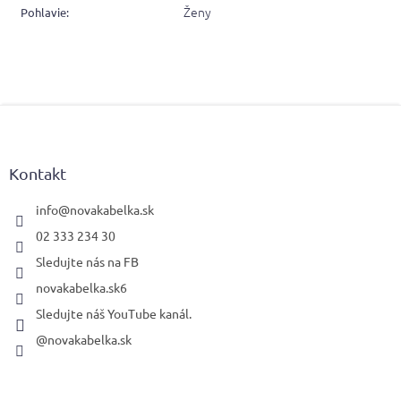
Ženy
Pohlavie
:
Z
á
p
ä
Kontakt
t
i
info
@
novakabelka.sk
e
02 333 234 30
Sledujte nás na FB
novakabelka.sk6
Sledujte náš YouTube kanál.
@novakabelka.sk