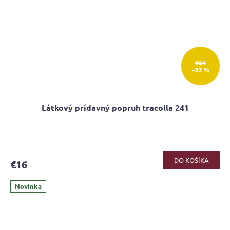
€24
–33 %
Látkový prídavný popruh tracolla 241
DO KOŠÍKA
€16
Novinka