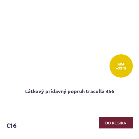
€24
–33 %
Látkový prídavný popruh tracolla 456
DO KOŠÍKA
€16