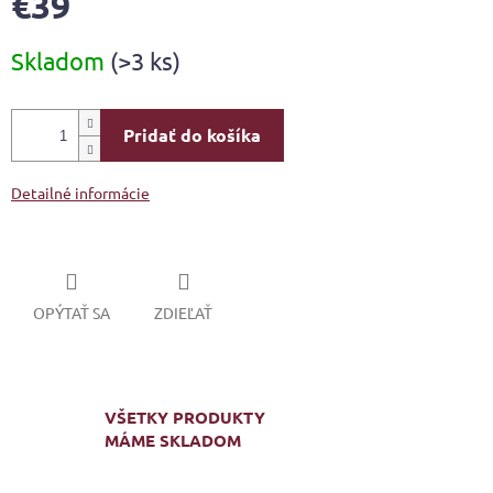
€39
Jednotková
Skladom
(>3 ks)
cena:
Pridať do košíka
Detailné informácie
OPÝTAŤ SA
ZDIEĽAŤ
VŠETKY PRODUKTY
MÁME SKLADOM