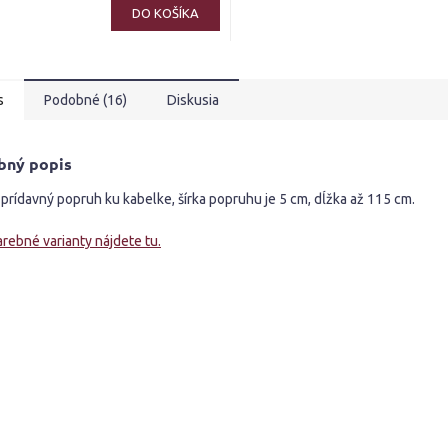
ktu
DO KOŠÍKA
s
Podobné (16)
Diskusia
ičiek.
bný popis
prídavný popruh ku kabelke, šírka popruhu je 5 cm, dĺžka až 115 cm.
arebné varianty nájdete tu.