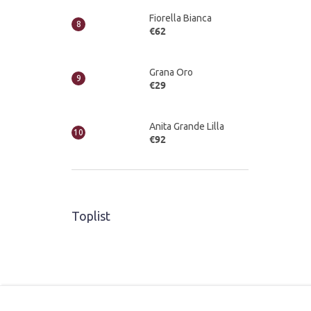
Fiorella Bianca
€62
Grana Oro
€29
Anita Grande Lilla
€92
Toplist
Z
á