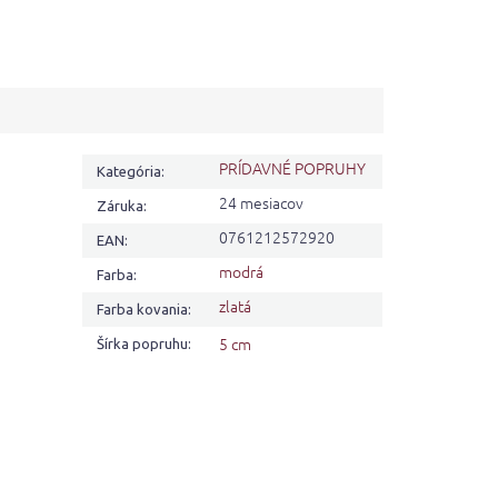
PRÍDAVNÉ POPRUHY
Kategória
:
24 mesiacov
Záruka
:
0761212572920
EAN
:
modrá
Farba
:
zlatá
Farba kovania
:
5 cm
Šírka popruhu
: