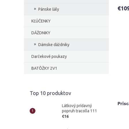
produ
€10
je
Pánske šály
4,4
z
KĽÚČENKY
5
hviezd
DÁŽDNIKY
Dámske dáždniky
Darčekové poukazy
BATÔŽKY 2V1
Top 10 produktov
Pris
Látkový prídavný
popruh tracolla 111
€16
Priem
hodno