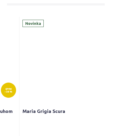
Novinka
€114
–34 %
ruhom
Maria Grigia Scura