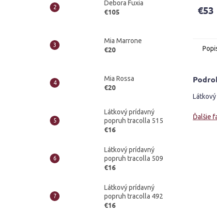
Debora Fuxia
produ
€53
€105
je
4,1
z
5
Mia Marrone
Popi
€20
hviezd
Podro
Mia Rossa
€20
Látkový 
Látkový prídavný
Ďalšie f
popruh tracolla 515
€16
Látkový prídavný
popruh tracolla 509
€16
Látkový prídavný
popruh tracolla 492
€16