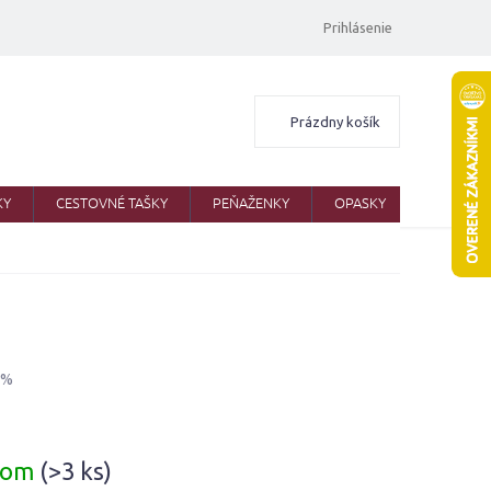
Prihlásenie
Nákupný
Prázdny košík
košík
KY
CESTOVNÉ TAŠKY
PEŇAŽENKY
OPASKY
ŠATKY
 %
ová
dom
(>3 ks)