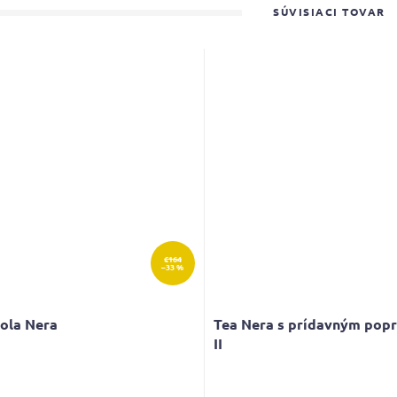
SÚVISIACI TOVAR
€164
–33 %
ola Nera
Tea Nera s prídavným pop
II
erné
Priemerné
tenie
hodnotenie