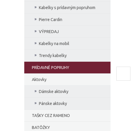
e
Kabelky s prídavným popruhom
l
Pierre Cardin
VÝPREDAJ
Kabelky na mobil
Trendy kabelky
PRÍDAVNÉ POPRUHY
Aktovky
Dámske aktovky
Pánske aktovky
TAŠKY CEZ RAMENO
BATÔŽKY