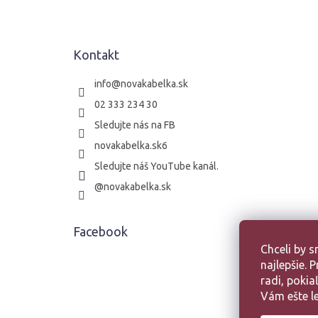
p
ä
t
Kontakt
i
e
info
@
novakabelka.sk
02 333 234 30
Sledujte nás na FB
novakabelka.sk6
Sledujte náš YouTube kanál.
@novakabelka.sk
Facebook
Chceli by 
najlepšie.
radi, poki
Vám ešte le