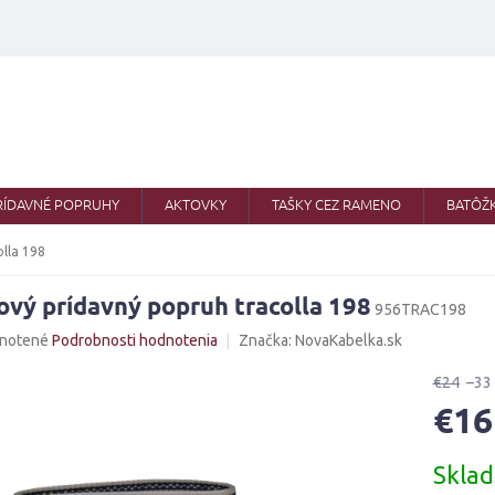
RÍDAVNÉ POPRUHY
AKTOVKY
TAŠKY CEZ RAMENO
BATÔŽ
olla 198
ový prídavný popruh tracolla 198
956TRAC198
né
notené
Podrobnosti hodnotenia
Značka:
NovaKabelka.sk
nie
u
€24
–33
€16
Jednotk
Skla
cena:
iek.