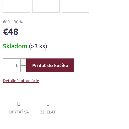
€69
–30 %
€48
Jednotková
Skladom
(>3 ks)
cena:
Pridať do košíka
Detailné informácie
OPÝTAŤ SA
ZDIEĽAŤ