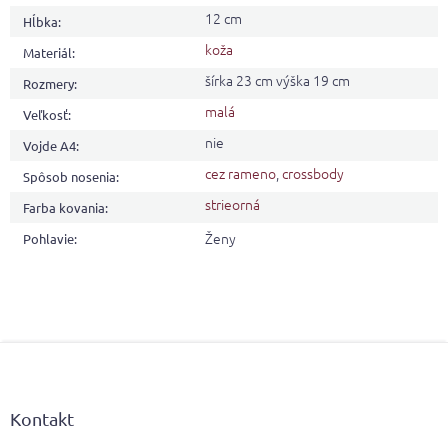
12 cm
Hĺbka
:
koža
Materiál
:
šírka 23 cm výška 19 cm
Rozmery
:
malá
Veľkosť
:
nie
Vojde A4
:
cez rameno
,
crossbody
Spôsob nosenia
:
strieorná
Farba kovania
:
Ženy
Pohlavie
:
Z
á
p
ä
Kontakt
t