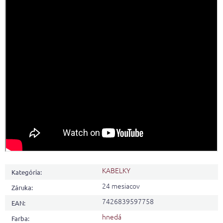
KABELKY
Kategória
:
24 mesiacov
Záruka
:
7426839597758
EAN
:
hnedá
Farba
: