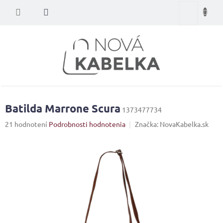
Prejsť
Nákupný
na
obsah
košík
Batilda Marrone Scura
1373477734
Priemerné
21 hodnotení
Podrobnosti hodnotenia
Značka:
NovaKabelka.sk
hodnotenie
produktu
je
4,0
z
5
hviezdičiek.