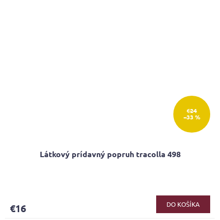
€24
–33 %
Látkový prídavný popruh tracolla 498
DO KOŠÍKA
€16