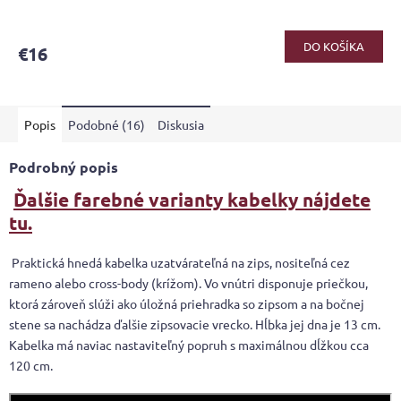
DO KOŠÍKA
€16
Popis
Podobné (16)
Diskusia
Podrobný popis
Ďalšie farebné varianty kabelky nájdete
tu.
Praktická hnedá kabelka uzatvárateľná na zips, nositeľná cez
rameno alebo cross-body (krížom). Vo vnútri disponuje priečkou,
ktorá zároveň slúži ako úložná priehradka so zipsom a na bočnej
stene sa nachádza ďalšie zipsovacie vrecko. Hĺbka jej dna je 13 cm.
Kabelka má naviac nastaviteľný popruh s maximálnou dĺžkou cca
120 cm.