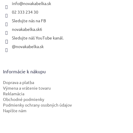
i
info
@
novakabelka.sk
e
02 333 234 30
Sledujte nás na FB
novakabelka.sk6
Sledujte náš YouTube kanál.
@novakabelka.sk
Informácie k nákupu
Doprava a platba
Výmena a vrátenie tovaru
Reklamácia
Obchodné podmienky
Podmienky ochrany osobných údajov
Napíšte nám