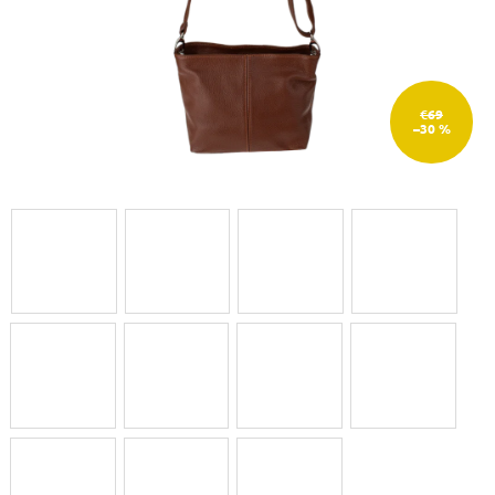
€69
–30 %