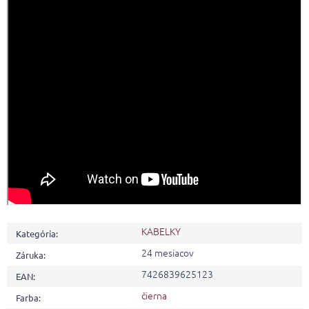
KABELKY
Kategória
:
24 mesiacov
Záruka
:
7426839625123
EAN
:
čierna
Farba
: