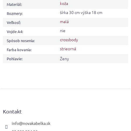
koža
Materiál
:
šírka 30 cm výška 18 cm
Rozmery
:
malá
Veľkosť
:
nie
Vojde A4
:
crossbody
Spôsob nosenia
:
strieorná
Farba kovania
:
Ženy
Pohlavie
:
Z
á
p
ä
Kontakt
t
i
info
@
novakabelka.sk
e