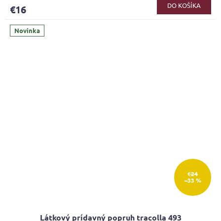
DO KOŠÍKA
€16
Novinka
€24
–33 %
Látkový prídavný popruh tracolla 493