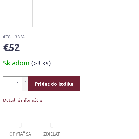
€78
–33 %
€52
Jednotková
Skladom
(>3 ks)
cena:
Pridať do košíka
Detailné informácie
OPÝTAŤ SA
ZDIEĽAŤ