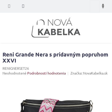
Prejsť
Nákupný
na
obsah
košík
Reni Grande Nera s prídavným popruhom
XXVI
RENIGNERSET26
Priemerné
Neohodnotené
Podrobnosti hodnotenia
Značka:
NovaKabelka.sk
hodnotenie
produktu
je
0,0
z
5
hviezdičiek.