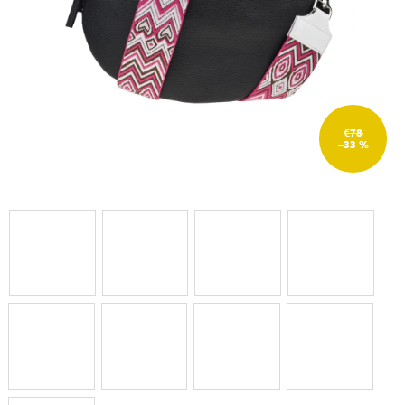
€78
–33 %